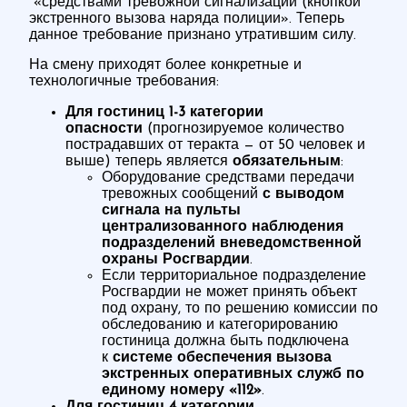
«средствами тревожной сигнализации (кнопкой
экстренного вызова наряда полиции». Теперь
данное требование признано утратившим силу.
На смену приходят более конкретные и
технологичные требования:
Для гостиниц 1-3 категории
опасности
(прогнозируемое количество
пострадавших от теракта — от 50 человек и
выше) теперь является
обязательным
:
Оборудование средствами передачи
тревожных сообщений
с выводом
сигнала на пульты
централизованного наблюдения
подразделений вневедомственной
охраны Росгвардии
.
Если территориальное подразделение
Росгвардии не может принять объект
под охрану, то по решению комиссии по
обследованию и категорированию
гостиница должна быть подключена
к
системе обеспечения вызова
экстренных оперативных служб по
единому номеру «112»
.
Для гостиниц 4 категории